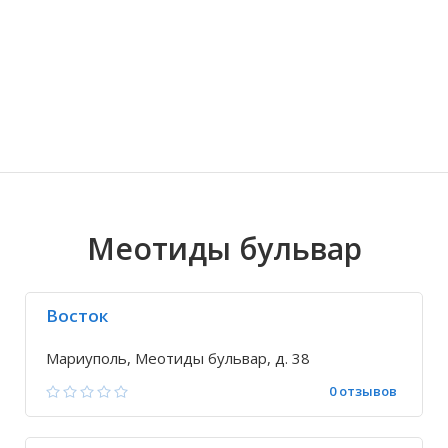
Волгоградская область
Кировоградская область
Восточно-Казахстанская область
Артема
Иркутская обла
Хмельницкая о
Северо-Казахст
Благодатное
Меотиды бульвар
Восток
Мариуполь, Меотиды бульвар, д. 38
0 отзывов